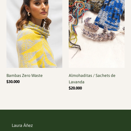
Bambas Zero Waste
Almohaditas / Sachets de
Precio
$30.000
Lavanda
habitual
Precio
$20.000
habitual
Laura Áñez