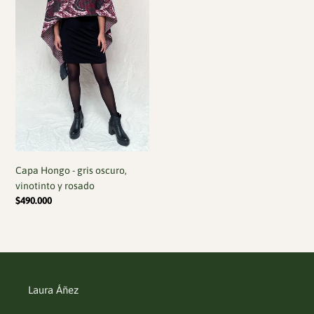
y
rosado
Capa Hongo - gris oscuro,
vinotinto y rosado
Precio
$490.000
habitual
Laura Áñez