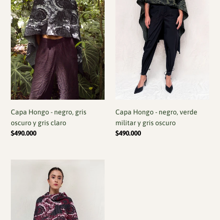
y
y
gris
gris
claro
oscuro
Capa Hongo - negro, gris
Capa Hongo - negro, verde
oscuro y gris claro
militar y gris oscuro
Precio
$490.000
Precio
$490.000
habitual
habitual
Capa
Hongo
-
gris
oscuro,
vinotinto