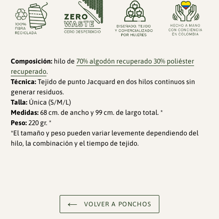
Composición:
hilo de
70% algodón recuperado 30% poliéster
recuperado
.
Técnica:
Tejido de punto Jacquard en dos hilos continuos sin
generar residuos.
Talla:
Única (S/M/L)
Medidas:
68 cm. de ancho y 99 cm. de largo total. *
Peso:
220 gr. *
*El tamaño y peso pueden variar levemente dependiendo del
hilo, la combinación y el tiempo de tejido.
VOLVER A PONCHOS