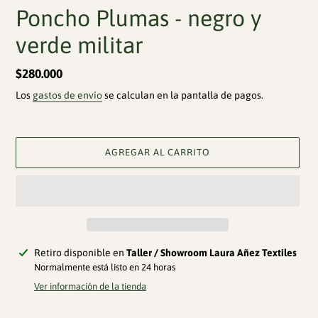
Poncho Plumas - negro y
verde militar
Precio
$280.000
habitual
Los
gastos de envío
se calculan en la pantalla de pagos.
AGREGAR AL CARRITO
Agregando
Retiro disponible en
Taller / Showroom Laura Añez Textiles
el
Normalmente está listo en 24 horas
producto
Ver información de la tienda
a
tu