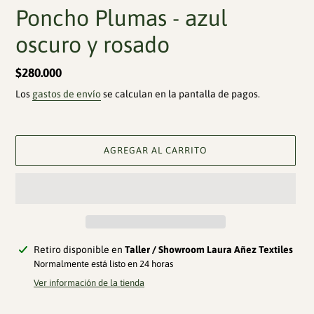
Poncho Plumas - azul
oscuro y rosado
Precio
$280.000
habitual
Los
gastos de envío
se calculan en la pantalla de pagos.
AGREGAR AL CARRITO
Agregando
Retiro disponible en
Taller / Showroom Laura Añez Textiles
el
Normalmente está listo en 24 horas
producto
Ver información de la tienda
a
tu