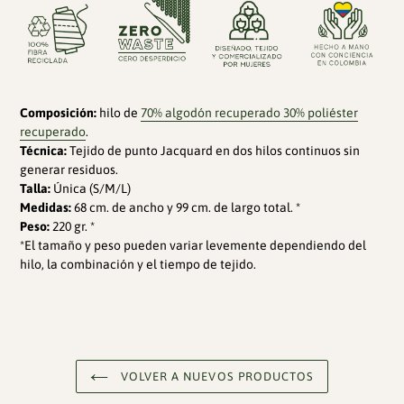
Composición:
hilo de
70% algodón recuperado 30% poliéster
recuperado
.
Técnica:
Tejido de punto Jacquard en dos hilos continuos sin
generar residuos.
Talla:
Única (S/M/L)
Medidas:
68 cm. de ancho y 99 cm. de largo total. *
Peso:
220 gr. *
*El tamaño y peso pueden variar levemente dependiendo del
hilo, la combinación y el tiempo de tejido.
VOLVER A NUEVOS PRODUCTOS