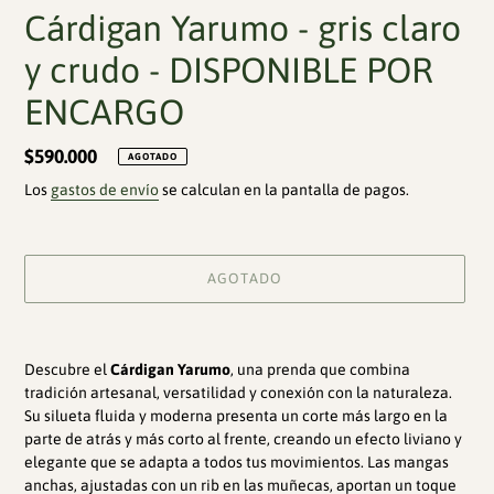
Cárdigan Yarumo - gris claro
y crudo - DISPONIBLE POR
ENCARGO
Precio
$590.000
AGOTADO
habitual
Los
gastos de envío
se calculan en la pantalla de pagos.
AGOTADO
Agregando
el
Descubre el
Cárdigan Yarumo
,
una prenda que combina
producto
tradición artesanal, versatilidad y conexión con la naturaleza.
a
Su silueta fluida y moderna presenta un corte más largo en la
tu
parte de atrás y más corto al frente, creando un efecto liviano y
carrito
elegante que se adapta a todos tus movimientos. Las mangas
de
anchas, ajustadas con un rib en las muñecas, aportan un toque