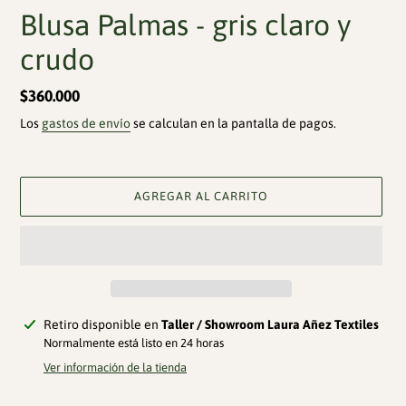
Blusa Palmas - gris claro y
crudo
Precio
$360.000
habitual
Los
gastos de envío
se calculan en la pantalla de pagos.
AGREGAR AL CARRITO
Agregando
Retiro disponible en
Taller / Showroom Laura Añez Textiles
el
Normalmente está listo en 24 horas
producto
Ver información de la tienda
a
tu