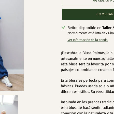
AGREGAR AL
COMPRAR
Agregando
Retiro disponible en
Taller
el
Normalmente está listo en 24 ho
producto
Ver información de la tienda
a
tu
¡Descubre la Blusa Palmas, la nu
carrito
artesanalmente en nuestro talle
de
esta blusa será tu favorita por
compra
paisajes colombianos creando fo
Esta blusa es perfecta para com
básicas. Puedes usarla sola o a
diferentes estilos. Su versatilid
Inspirada en las prendas tradic
esta blusa te hará sentir radian
conexión con la naturaleza y tu 