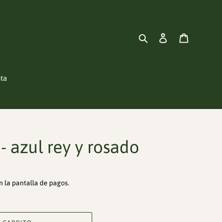
Buscar
Ingresar
Carrito
nta
- azul rey y rosado
n la pantalla de pagos.